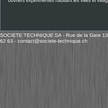
ouvriers expérimentés habitant les villes et villa
SOCIETE TECHNIQUE SA - Rue de la Gare 13 -
62 63 -
contact@societe-technique.ch